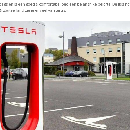
iddags en is een goed & comfortabel bed een belangrijke belofte. De ibis h
& Zwitserland zie je er veel van terug.