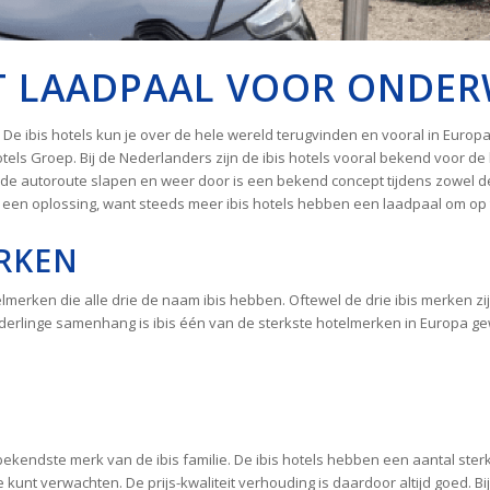
ET LAADPAAL VOOR ONDE
De ibis hotels kun je over de hele wereld terugvinden en vooral in Europa 
tels Groep. Bij de Nederlanders zijn de ibis hotels vooral bekend voor d
de autoroute slapen en weer door is een bekend concept tijdens zowel d
bis een oplossing, want steeds meer ibis hotels hebben een laadpaal om op 
ERKEN
erken die alle drie de naam ibis hebben. Oftewel de drie ibis merken zijn 
erlinge samenhang is ibis één van de sterkste hotelmerken in Europa gewo
 bekendste merk van de ibis familie. De ibis hotels hebben een aantal sterk
unt verwachten. De prijs-kwaliteit verhouding is daardoor altijd goed. Bij all