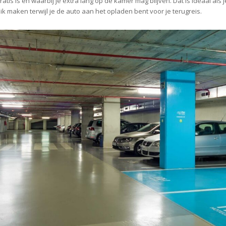
ratis is en waarbij je extra lang op de kamer mag blijven. Dat is ideaal a
k maken terwijl je de auto aan het opladen bent voor je terugreis.