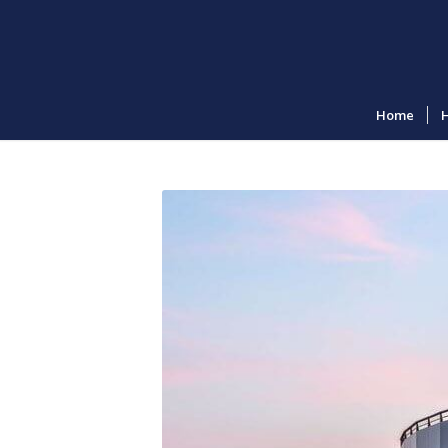
Home
H