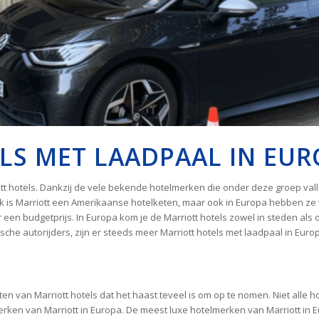
LS MET LAADPAAL IN EU
iott hotels. Dankzij de vele bekende hotelmerken die onder deze groep val
k is Marriott een Amerikaanse hotelketen, maar ook in Europa hebben ze 
 een budgetprijs. In Europa kom je de Marriott hotels zowel in steden als 
che autorijders, zijn er steeds meer Marriott hotels met laadpaal in Euro
n van Marriott hotels dat het haast teveel is om op te nomen. Niet alle ho
 van Marriott in Europa. De meest luxe hotelmerken van Marriott in Europ