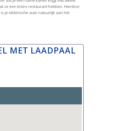
er dat je een ruime kamer krijgt met lekker
dat ze een bistro restaurant hebben. Hierdoor
 je elektrische auto natuurlijk aan het
EL MET LAADPAAL