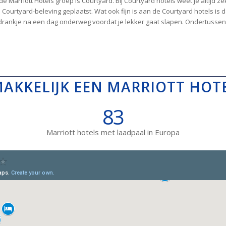
arriott Hotels groep is Courtyard. Bij Courtyard hotels weet je altijd zek
 Courtyard-beleving geplaatst. Wat ook fijn is aan de Courtyard hotels is 
rankje na een dag onderweg voordat je lekker gaat slapen. Ondertussen is
MAKKELIJK EEN MARRIOTT HOT
83
Marriott hotels met laadpaal in Europa