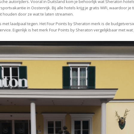
che autorijders. Vooral in Duitsland kom je behoorlijk wat Sheraton hotels
vakantie in Oostenrijk. Bij alle hotels krijg je gratis WiFi, waardoor je ti
unt houden door ze wat te laten streamen.
s met laadpaal tegen. Het Four Points by Sheraton merk is de budgetver
 service. Eigenlijk is het merk Four Points by Sheraton vergelijkbaar met wat