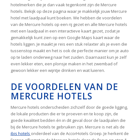
hotelmerken die je dan vaak tegenkomt zijn de Mercure
hotels. Bekijk op deze pagina waar je makkelijk jouw Mercure
hotel met laadpaal kunt boeken. We hebben de voordelen
van de Mercure hotels op een rij gezet en alle Mercure hotels
met een laadpaal in een interactieve kaart gezet, zodat je
gemakkelijk kunt zien op een Google Maps kaart waar de
hotels liggen. Je maakt je reis een stuk relaxter als je even die
tussenstop maakt en het is ook de perfecte manier om je auto
op te laden onderweg naar het zuiden. Daarnaast kun je zelf
even lekker eten, een plonsje maken in het zwembad of
gewoon lekker een wijntje drinken en wat luieren.
DE VOORDELEN VAN DE
MERCURE HOTELS
Mercure hotels onderscheiden zichzelf door de goede ligging,
de lokale producten die er te proeven en te koop zijn, de
goede kwaliteit bedden én in dit geval door de laadpalen die
bij de Mercure hotels te gebruiken zijn. Mercure is net als de
ibis hotels
onderdeel van de AccorHotels Groep. Je herkent de
Franse afkomst in de Mercure hotels door de focus op eten &