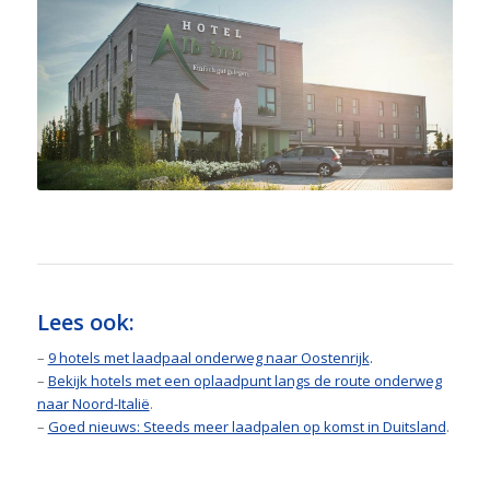
Lees ook:
–
9 hotels met laadpaal onderweg naar Oostenrijk
.
–
Bekijk hotels met een oplaadpunt langs de route onderweg
naar Noord-Italië
.
–
Goed nieuws: Steeds meer laadpalen op komst in Duitsland
.