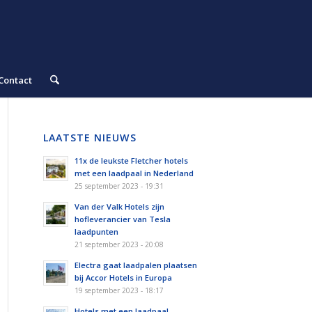
Contact
LAATSTE NIEUWS
11x de leukste Fletcher hotels
met een laadpaal in Nederland
25 september 2023 - 19:31
Van der Valk Hotels zijn
hofleverancier van Tesla
laadpunten
21 september 2023 - 20:08
Electra gaat laadpalen plaatsen
bij Accor Hotels in Europa
19 september 2023 - 18:17
Hotels met een laadpaal