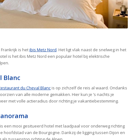
Frankrijk is het
ibis Metz Nord
. Het ligt vlak naast de snelweg in het
tel is het ibis Metz Nord een populair hotel bij elektrische
lpen.
l Blanc
Restaurant du Cheval Blanc
is op zichzelf de reis al waard. Ondanks
orzien van alle moderne gemakken. Hier kun je ’s nachts je
eer met volle actieradius door richting je vakantiebestemming.
 Panorama
is een mooi gesitueerd hotel met laadpaal voor onderweg richting
 de hoofdstad van de Bourgogne. Dankzij de ligging tussen Dijon en
g als tussenstop richting de Alpen.